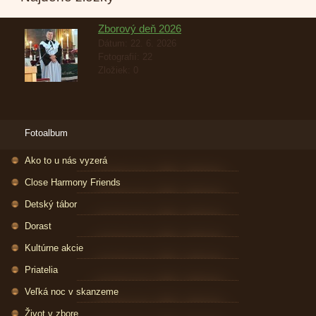
Zborový deň 2026
Dátum:
22. 6. 2026
Fotografií:
22
Zložiek:
0
Fotoalbum
Ako to u nás vyzerá
Close Harmony Friends
Detský tábor
Dorast
Kultúrne akcie
Priatelia
Veľká noc v skanzeme
Život v zbore