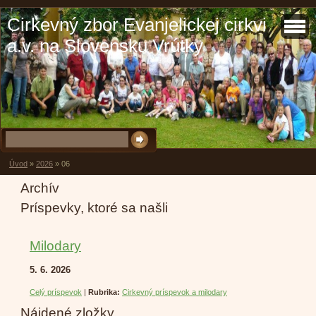
Cirkevný zbor Evanjelickej cirkvi
a.v. na Slovensku Vrútky
Úvod
»
2026
»
06
Archív
Príspevky, ktoré sa našli
Milodary
5. 6. 2026
Celý príspevok
|
Rubrika:
Cirkevný príspevok a milodary
Nájdené zložky