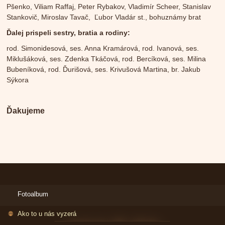
Pšenko, Viliam Raffaj, Peter Rybakov, Vladimír Scheer, Stanislav
Stankovič, Miroslav Tavač, Ľubor Vladár st., bohuznámy brat
Ďalej prispeli sestry, bratia a rodiny:
rod. Simonidesová, ses. Anna Kramárová, rod. Ivanová, ses.
Miklušáková, ses. Zdenka Tkáčová, rod. Bercíková, ses. Milina
Bubeníková, rod. Ďurišová, ses. Krivušová Martina, br. Jakub
Sýkora
Ďakujeme
Fotoalbum
Ako to u nás vyzerá