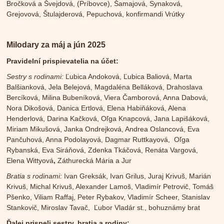
Bročková a Švejdová, (Príbovce), Šamajová, Synaková,
Grejovová, Štulajderová, Pepuchová, konfirmandi Vrútky
Milodary za máj a jún 2025
Pravidelní prispievatelia na účet:
Sestry s rodinami:
Ľubica Andoková, Ľubica Baliová, Marta
Balšianková, Jela Belejová, Magdaléna Belláková, Drahoslava
Bercíková, Milina Bubeníková, Viera Čamborová, Anna Dabová,
Nora Dikošová, Danica Ertlová, Elena Habiňáková, Alena
Henderlová, Darina Kačková, Oľga Knapcová, Jana Lapišáková,
Miriam Mikušová, Janka Ondrejková, Andrea Oslancová, Eva
Pančuhová, Anna Podolayová, Dagmar Ruttkayová, Oľga
Rybanská, Eva Siráňová, Zdenka Tkáčová, Renáta Vargová,
Elena Wittyová
,
Záthurecká Mária a Jur
Bratia s rodinami:
Ivan Greksák, Ivan Grilus, Juraj Krivuš, Marián
Krivuš, Michal Krivuš, Alexander Lamoš, Vladimír Petrovič, Tomáš
Pšenko, Viliam Raffaj, Peter Rybakov, Vladimír Scheer, Stanislav
Stankovič, Miroslav Tavač, Ľubor Vladár st., bohuznámy brat
Ďalej prispeli sestry, bratia a rodiny: