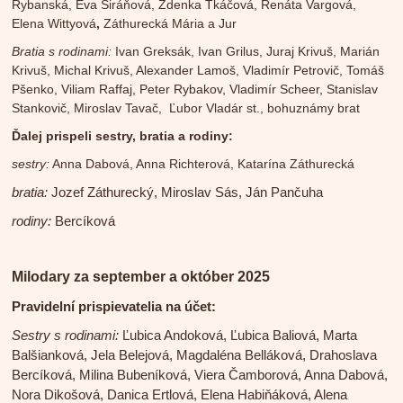
Rybanská, Eva Siráňová, Zdenka Tkáčová, Renáta Vargová,
Elena Wittyová
,
Záthurecká Mária a Jur
Bratia s rodinami:
Ivan Greksák, Ivan Grilus, Juraj Krivuš, Marián
Krivuš, Michal Krivuš, Alexander Lamoš, Vladimír Petrovič, Tomáš
Pšenko, Viliam Raffaj, Peter Rybakov, Vladimír Scheer, Stanislav
Stankovič, Miroslav Tavač, Ľubor Vladár st., bohuznámy brat
Ďalej prispeli sestry, bratia a rodiny:
sestry:
Anna Dabová, Anna Richterová, Katarína Záthurecká
bratia:
Jozef Záthurecký, Miroslav Sás, Ján Pančuha
rodiny:
Bercíková
Milodary za september a október 2025
Pravidelní prispievatelia na účet:
Sestry s rodinami:
Ľubica Andoková, Ľubica Baliová, Marta
Balšianková, Jela Belejová, Magdaléna Belláková, Drahoslava
Bercíková, Milina Bubeníková, Viera Čamborová, Anna Dabová,
Nora Dikošová, Danica Ertlová, Elena Habiňáková, Alena