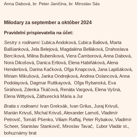
Anna Dabová, br. Peter Janičina, br. Miroslav Sás
Milodary za september a október 2024
Pravidelní prispievatelia na účet:
Sestry s rodinami:
Ľubica Andoková, Ľubica Baliová, Marta
Balšianková, Jela Belejová, Magdaléna Belláková, Drahoslava
Bercíková, Milina Bubeníková, Viera Čamborová, Anna Dabová,
Nora Dikošová, Danica Ertlová, Elena Habiňáková, Alena
Henderlová, Darina Kačková, Oľga Knapcová, Jana Lapišáková,
Miriam Mikušová, Janka Ondrejková, Andrea Oslancová, Anna
Podolayová, Dagmar Ruttkayová, Oľga Rybanská, Eva
Siráňová, Zdenka Tkáčová, Renáta Vargová, Elena Vyšná,
Elena Wittyová
,
Záthurecká Mária a Jur
Bratia s rodinami:
Ivan Greksák, Ivan Grilus, Juraj Krivuš,
Marián Krivuš, Michal Krivuš, Alexander Lamoš, Vladimír
Petrovič, Tomáš Pšenko, Viliam Raffaj, Peter Rybakov, Vladimír
Scheer, Stanislav Stankovič, Miroslav Tavač, Ľubor Vladár st.,
bohuznámy brat