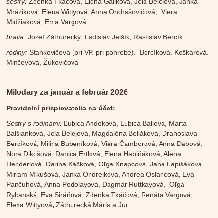
sestry:
Zdenka Tkáčová, Elena Gáliková, Jela Belejová, Janka
Mráziková, Elena Wittyová, Anna Ondrašovičová, Viera
Midžiaková, Ema Vargová
bratia:
Jozef Záthurecký, Ladislav Jelšík, Rastislav Bercík
rodiny:
Stankovičová (pri VP, pri pohrebe), Bercíková, Koškárová,
Minčevová, Žukovičová
Milodary za január a február 2026
Pravidelní prispievatelia na účet:
Sestry s rodinami:
Ľubica Andoková, Ľubica Baliová, Marta
Balšianková, Jela Belejová, Magdaléna Belláková, Drahoslava
Bercíková, Milina Bubeníková, Viera Čamborová, Anna Dabová,
Nora Dikošová, Danica Ertlová, Elena Habiňáková, Alena
Henderlová, Darina Kačková, Oľga Knapcová, Jana Lapišáková,
Miriam Mikušová, Janka Ondrejková, Andrea Oslancová, Eva
Pančuhová, Anna Podolayová, Dagmar Ruttkayová, Oľga
Rybanská, Eva Siráňová, Zdenka Tkáčová, Renáta Vargová,
Elena Wittyová
,
Záthurecká Mária a Jur