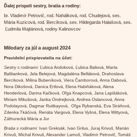
Ďalej prispeli sestry, bratia a rodiny:
br. Vladimír Petrovič, rod. Nahálková, rod. Chudejová, ses.
Mária Kuzicová, rod. Bercíková, ses. Hildegarda Halašová, ses.
Ľudmila Majtánová, rodiny Kalinovcov
Milodary za júl a august 2024
Pravidelní prispievatelia na účet:
Sestry s rodinami:
Ľubica Andoková, Ľubica Baliová, Marta
Balšianková, Jela Belejová, Magdaléna Belláková, Drahoslava
Bercíková, Milina Bubeníková, Viera Čamborová, Anna Dabová,
Nora Dikošová, Danica Ertlová, Elena Habiňáková, Alena
Henderlová, Darina Kačková, Oľga Knapcová, Jana Lapišáková,
Miriam Mikušová, Janka Ondrejková, Andrea Oslancová, Anna
Podolayová, Dagmar Ruttkayová, Oľga Rybanská, Eva Siráňová,
Zdenka Tkáčová, Renáta Vargová, Elena Vyšná, Elena Wittyová
,
Záthurecká Mária a Jur
Bratia s rodinami:
Ivan Greksák, Ivan Grilus, Juraj Krivuš, Marián
Krivuš, Michal Krivuš, Alexander Lamoš, Vladimír Petrovič, Tomáš