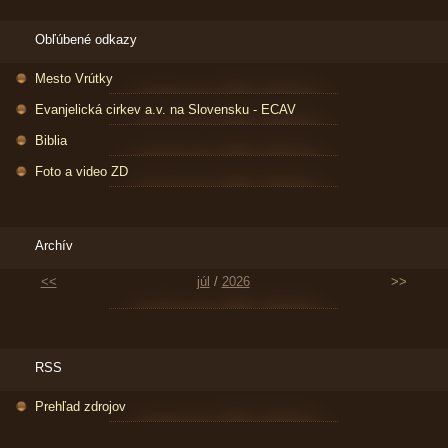
Obľúbené odkazy
Mesto Vrútky
Evanjelická cirkev a.v. na Slovensku - ECAV
Biblia
Foto a video ZD
Archív
<<
júl
/
2026
>>
RSS
Prehľad zdrojov