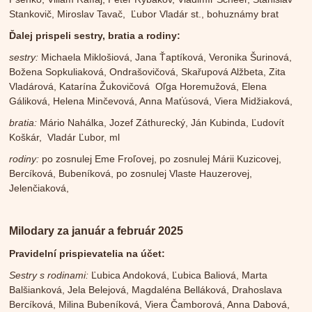
Stankovič, Miroslav Tavač, Ľubor Vladár st., bohuznámy brat
Ďalej prispeli sestry, bratia a rodiny:
sestry:
Michaela Miklošiová, Jana Ťaptíková, Veronika Šurinová,
Božena Sopkuliaková, Ondrašovičová, Skařupová Alžbeta, Zita
Vladárová, Katarína Žukovičová Oľga Horemužová, Elena
Gáliková, Helena Minčevová, Anna Maťúsová, Viera Midžiaková,
bratia:
Mário Nahálka, Jozef Záthurecký, Ján Kubinda, Ľudovít
Koškár, Vladár Ľubor, ml
rodiny:
po zosnulej Eme Froľovej, po zosnulej Márii Kuzicovej,
Bercíková, Bubeníková, po zosnulej Vlaste Hauzerovej,
Jelenčiaková,
Milodary za január a február 2025
Pravidelní prispievatelia na účet:
Sestry s rodinami:
Ľubica Andoková, Ľubica Baliová, Marta
Balšianková, Jela Belejová, Magdaléna Belláková, Drahoslava
Bercíková, Milina Bubeníková, Viera Čamborová, Anna Dabová,