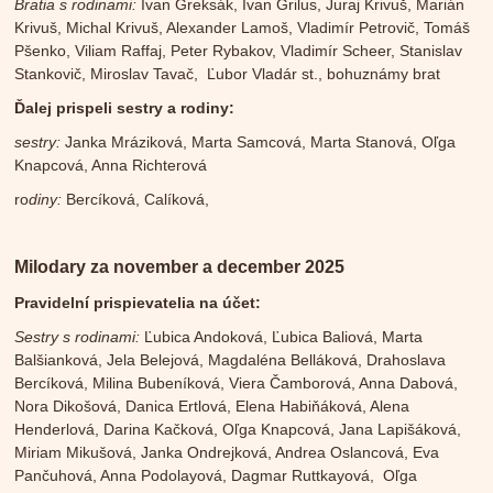
Bratia s rodinami:
Ivan Greksák, Ivan Grilus, Juraj Krivuš, Marián
Krivuš, Michal Krivuš, Alexander Lamoš, Vladimír Petrovič, Tomáš
Pšenko, Viliam Raffaj, Peter Rybakov, Vladimír Scheer, Stanislav
Stankovič, Miroslav Tavač, Ľubor Vladár st., bohuznámy brat
Ďalej prispeli sestry a rodiny:
sestry:
Janka Mráziková, Marta Samcová, Marta Stanová, Oľga
Knapcová, Anna Richterová
ro
diny:
Bercíková, Calíková,
Milodary za november a december 2025
Pravidelní prispievatelia na účet:
Sestry s rodinami:
Ľubica Andoková, Ľubica Baliová, Marta
Balšianková, Jela Belejová, Magdaléna Belláková, Drahoslava
Bercíková, Milina Bubeníková, Viera Čamborová, Anna Dabová,
Nora Dikošová, Danica Ertlová, Elena Habiňáková, Alena
Henderlová, Darina Kačková, Oľga Knapcová, Jana Lapišáková,
Miriam Mikušová, Janka Ondrejková, Andrea Oslancová, Eva
Pančuhová, Anna Podolayová, Dagmar Ruttkayová, Oľga