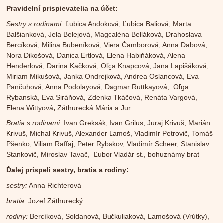
Pravidelní prispievatelia na účet:
Sestry s rodinami:
Ľubica Andoková, Ľubica Baliová, Marta
Balšianková, Jela Belejová, Magdaléna Belláková, Drahoslava
Bercíková, Milina Bubeníková, Viera Čamborová, Anna Dabová,
Nora Dikošová, Danica Ertlová, Elena Habiňáková, Alena
Henderlová, Darina Kačková, Oľga Knapcová, Jana Lapišáková,
Miriam Mikušová, Janka Ondrejková, Andrea Oslancová, Eva
Pančuhová, Anna Podolayová, Dagmar Ruttkayová, Oľga
Rybanská, Eva Siráňová, Zdenka Tkáčová, Renáta Vargová,
Elena Wittyová
,
Záthurecká Mária a Jur
Bratia s rodinami:
Ivan Greksák, Ivan Grilus, Juraj Krivuš, Marián
Krivuš, Michal Krivuš, Alexander Lamoš, Vladimír Petrovič, Tomáš
Pšenko, Viliam Raffaj, Peter Rybakov, Vladimír Scheer, Stanislav
Stankovič, Miroslav Tavač, Ľubor Vladár st., bohuznámy brat
Ďalej prispeli sestry, bratia a rodiny:
sestry:
Anna Richterová
bratia:
Jozef Záthurecký
rodiny:
Bercíková, Soldanová, Bučkuliaková, Lamošová (Vrútky),