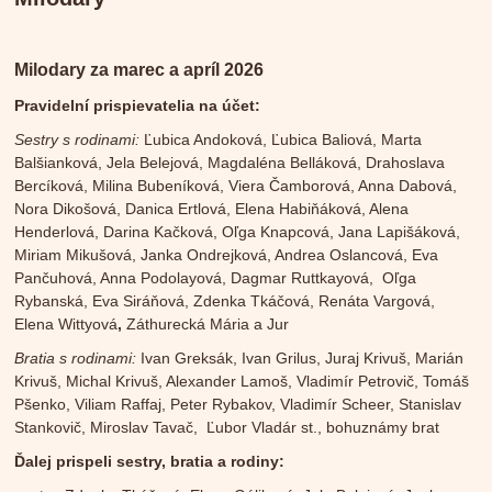
Milodary za marec a apríl 2026
Pravidelní prispievatelia na účet:
Sestry s rodinami:
Ľubica Andoková, Ľubica Baliová, Marta
Balšianková, Jela Belejová, Magdaléna Belláková, Drahoslava
Bercíková, Milina Bubeníková, Viera Čamborová, Anna Dabová,
Nora Dikošová, Danica Ertlová, Elena Habiňáková, Alena
Henderlová, Darina Kačková, Oľga Knapcová, Jana Lapišáková,
Miriam Mikušová, Janka Ondrejková, Andrea Oslancová, Eva
Pančuhová, Anna Podolayová, Dagmar Ruttkayová, Oľga
Rybanská, Eva Siráňová, Zdenka Tkáčová, Renáta Vargová,
Elena Wittyová
,
Záthurecká Mária a Jur
Bratia s rodinami:
Ivan Greksák, Ivan Grilus, Juraj Krivuš, Marián
Krivuš, Michal Krivuš, Alexander Lamoš, Vladimír Petrovič, Tomáš
Pšenko, Viliam Raffaj, Peter Rybakov, Vladimír Scheer, Stanislav
Stankovič, Miroslav Tavač, Ľubor Vladár st., bohuznámy brat
Ďalej prispeli sestry, bratia a rodiny: