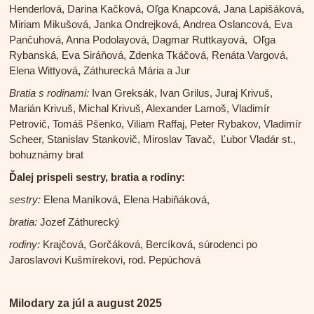
Henderlová, Darina Kačková, Oľga Knapcová, Jana Lapišáková,
Miriam Mikušová, Janka Ondrejková, Andrea Oslancová, Eva
Pančuhová, Anna Podolayová, Dagmar Ruttkayová, Oľga
Rybanská, Eva Siráňová, Zdenka Tkáčová, Renáta Vargová,
Elena Wittyová
,
Záthurecká Mária a Jur
Bratia s rodinami:
Ivan Greksák, Ivan Grilus, Juraj Krivuš,
Marián Krivuš, Michal Krivuš, Alexander Lamoš, Vladimír
Petrovič, Tomáš Pšenko, Viliam Raffaj, Peter Rybakov, Vladimír
Scheer, Stanislav Stankovič, Miroslav Tavač, Ľubor Vladár st.,
bohuznámy brat
Ďalej prispeli sestry, bratia a rodiny:
sestry:
Elena Maníková, Elena Habiňáková,
bratia:
Jozef Záthurecký
rodiny:
Krajčová, Gorčáková, Bercíková, súrodenci po
Jaroslavovi Kušmírekovi, rod. Pepúchová
Milodary za júl a august 2025