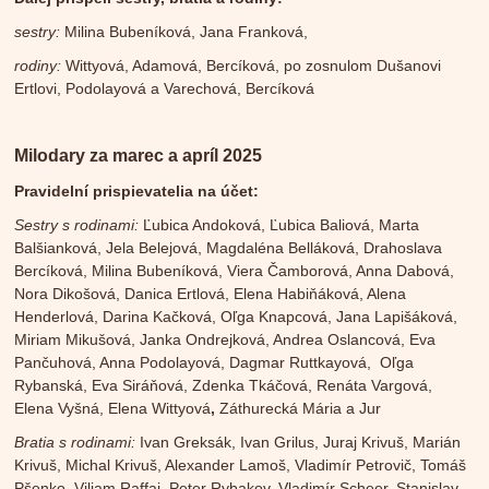
sestry:
Milina Bubeníková, Jana Franková,
rodiny:
Wittyová, Adamová, Bercíková, po zosnulom Dušanovi
Ertlovi, Podolayová a Varechová, Bercíková
Milodary za marec a apríl 2025
Pravidelní prispievatelia na účet:
Sestry s rodinami:
Ľubica Andoková, Ľubica Baliová, Marta
Balšianková, Jela Belejová, Magdaléna Belláková, Drahoslava
Bercíková, Milina Bubeníková, Viera Čamborová, Anna Dabová,
Nora Dikošová, Danica Ertlová, Elena Habiňáková, Alena
Henderlová, Darina Kačková, Oľga Knapcová, Jana Lapišáková,
Miriam Mikušová, Janka Ondrejková, Andrea Oslancová, Eva
Pančuhová, Anna Podolayová, Dagmar Ruttkayová, Oľga
Rybanská, Eva Siráňová, Zdenka Tkáčová, Renáta Vargová,
Elena Vyšná, Elena Wittyová
,
Záthurecká Mária a Jur
Bratia s rodinami:
Ivan Greksák, Ivan Grilus, Juraj Krivuš, Marián
Krivuš, Michal Krivuš, Alexander Lamoš, Vladimír Petrovič, Tomáš
Pšenko, Viliam Raffaj, Peter Rybakov, Vladimír Scheer, Stanislav