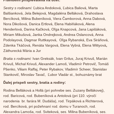
Pravidelní prispievatelia na účet:
Sestry s rodinami:
Ľubica Andoková, Ľubica Baliová, Marta
Balšianková, Jela Belejová, Magdaléna Belláková, Drahoslava
Bercíková, Milina Bubeníková, Viera Čamborová, Anna Dabová,
Nora Dikošová, Danica Ertlová, Elena Habiňáková, Alena
Henderlová, Darina Kačková, Oľga Knapcová, Jana Lapišáková,
Miriam Mikušová, Janka Ondrejková, Andrea Oslancová, Anna
Podolayová, Dagmar Ruttkayová, Oľga Rybanská, Eva Siráňová,
Zdenka Tkáčová, Renáta Vargová, Elena Vyšná, Elena Wittyová
,
Záthurecká Mária a Jur
Bratia s rodinami:
Ivan Greksák, Ivan Grilus, Juraj Krivuš, Marián
Krivuš, Michal Krivuš, Alexander Lamoš, Vladimír Petrovič, Tomáš
Pšenko, Viliam Raffaj, Peter Rybakov, Vladimír Scheer, Stanislav
Stankovič, Miroslav Tavač, Ľubor Vladár st., bohuznámy brat
Ďalej prispeli sestry, bratia a rodiny:
Rodina Belláková a Hollá (pri pohrebe ses. Zuzany Bellákovej),
rod. Baricová, rod. Bubeníková a Antolová (pri 110. výročí
narodenia br. farára M. Dudáša), rod. Tirpáková a Richterová,
rod. Bercíková, pri požehnaní rod. domu v Turanoch, rod.
Alexandra Lamoša, rod. Sviteková, ses. Milina Bubeníková, ses.