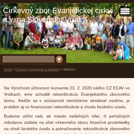
Cirkevný zbor Evanjelickej cirkvi
a.v. na Slovensku Vrútky
Úvod
»
Cirkevný príspevok a milodary
»
Milodary
Na Výročnom účtovnom konvente 23. 2. 2020 nášho CZ ECAV vo
Vrútkach, sme schválili rekonštrukciu Evanjelického zborového
domu. Keďže sa v súčasnosti nemôžeme stretávať osobne, je
problém aj vo financovaní rekonštrukcie a chodu farského uradu.
Budeme veľmi radi, ak miesto nedeľných ofier, či peňažných
milodarov zašlete na účet cirkevného zboru finančné prostrtiedky
na chod farského úradu a pokračovanie rekonštrukcie zborového