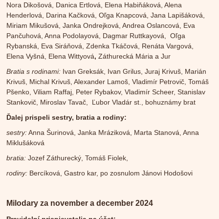
Nora Dikošová, Danica Ertlová, Elena Habiňáková, Alena
Henderlová, Darina Kačková, Oľga Knapcová, Jana Lapišáková,
Miriam Mikušová, Janka Ondrejková, Andrea Oslancová, Eva
Pančuhová, Anna Podolayová, Dagmar Ruttkayová, Oľga
Rybanská, Eva Siráňová, Zdenka Tkáčová, Renáta Vargová,
Elena Vyšná, Elena Wittyová
,
Záthurecká Mária a Jur
Bratia s rodinami:
Ivan Greksák, Ivan Grilus, Juraj Krivuš, Marián
Krivuš, Michal Krivuš, Alexander Lamoš, Vladimír Petrovič, Tomáš
Pšenko, Viliam Raffaj, Peter Rybakov, Vladimír Scheer, Stanislav
Stankovič, Miroslav Tavač, Ľubor Vladár st., bohuznámy brat
Ďalej prispeli sestry, bratia a rodiny:
sestry:
Anna Šurinová, Janka Mráziková, Marta Stanová, Anna
Miklušáková
bratia:
Jozef Záthurecký, Tomáš Fiolek,
rodiny:
Bercíková, Gastro kar, po zosnulom Jánovi Hodošovi
Milodary za november a december 2024