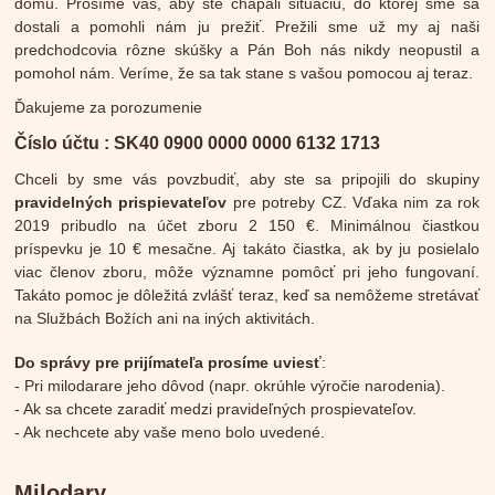
domu. Prosíme vás, aby ste chápali situáciu, do ktorej sme sa
dostali a pomohli nám ju prežiť. Prežili sme už my aj naši
predchodcovia rôzne skúšky a Pán Boh nás nikdy neopustil a
pomohol nám. Veríme, že sa tak stane s vašou pomocou aj teraz.
Ďakujeme za porozumenie
Číslo účtu : SK40 0900 0000 0000 6132 1713
Chceli by sme vás povzbudiť, aby ste sa pripojili do skupiny
pravidelných prispievateľov
pre potreby CZ. Vďaka nim za rok
2019 pribudlo na účet zboru 2 150 €. Minimálnou čiastkou
príspevku je 10 € mesačne. Aj takáto čiastka, ak by ju posielalo
viac členov zboru, môže významne pomôcť pri jeho fungovaní.
Takáto pomoc je dôležitá zvlášť teraz, keď sa nemôžeme stretávať
na Službách Božích ani na iných aktivitách.
Do správy pre prijímateľa prosíme uviesť
:
- Pri milodarare jeho dôvod (napr. okrúhle výročie narodenia).
- Ak sa chcete zaradiť medzi pravideľných prospievateľov.
- Ak nechcete aby vaše meno bolo uvedené.
Milodary