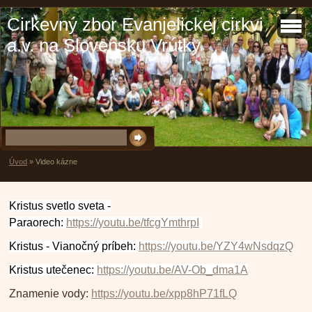
Cirkevný zbor Evanjelickej cirkvi
a.v. na Slovensku Vrútky
Úvod
»
Video kázne
Kristus svetlo sveta -
Paraorech:
https://youtu.be/tfcgYmthrpI
Kristus - Vianočný príbeh:
https://youtu.be/YZY4wNsdqzQ
Kristus utečenec:
https://youtu.be/AV-Ob_dma1A
Znamenie vody:
https://youtu.be/xpp8hP71fLQ