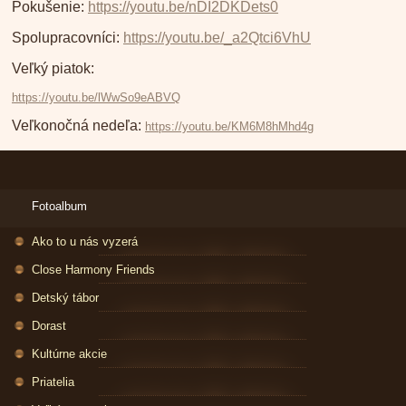
Pokušenie:
https://youtu.be/nDI2DKDets0
Spolupracovníci:
https://youtu.be/_a2Qtci6VhU
Veľký piatok:
https://youtu.be/lWwSo9eABVQ
Veľkonočná nedeľa:
https://youtu.be/KM6M8hMhd4g
Fotoalbum
Ako to u nás vyzerá
Close Harmony Friends
Detský tábor
Dorast
Kultúrne akcie
Priatelia