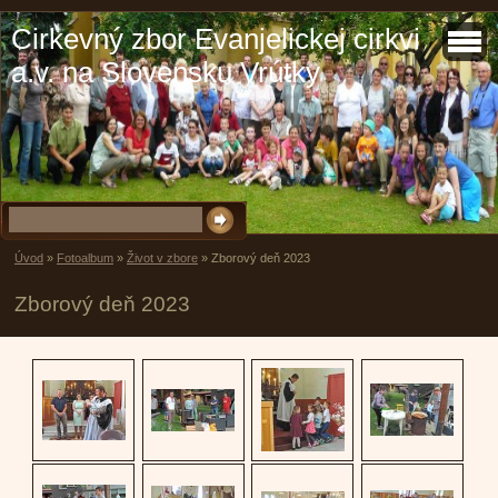
Cirkevný zbor Evanjelickej cirkvi
a.v. na Slovensku Vrútky
Úvod
»
Fotoalbum
»
Život v zbore
»
Zborový deň 2023
Zborový deň 2023