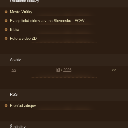
Obľúbené odkazy
Mesto Vrútky
Evanjelická cirkev a.v. na Slovensku - ECAV
Biblia
Foto a video ZD
Archív
<<
júl
/
2026
>>
RSS
Prehľad zdrojov
Štatistiky