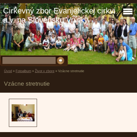
Cirkevný zbor Evanjelickej cirkvi
a.v. na Slovensku Vrútky
Úvod
»
Fotoalbum
»
Život v zbore
»
Vzácne stretnutie
Vzácne stretnutie