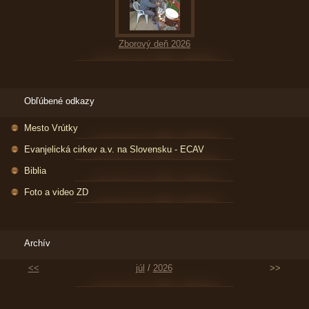
Zborový deň 2026
Obľúbené odkazy
Mesto Vrútky
Evanjelická cirkev a.v. na Slovensku - ECAV
Biblia
Foto a video ZD
Archív
<<
júl
/
2026
>>