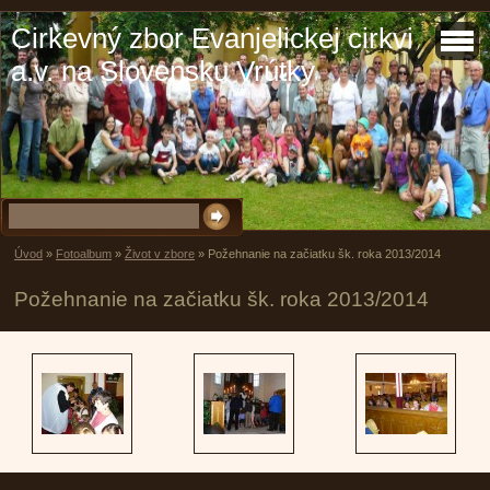
Cirkevný zbor Evanjelickej cirkvi
a.v. na Slovensku Vrútky
Úvod
»
Fotoalbum
»
Život v zbore
»
Požehnanie na začiatku šk. roka 2013/2014
Požehnanie na začiatku šk. roka 2013/2014