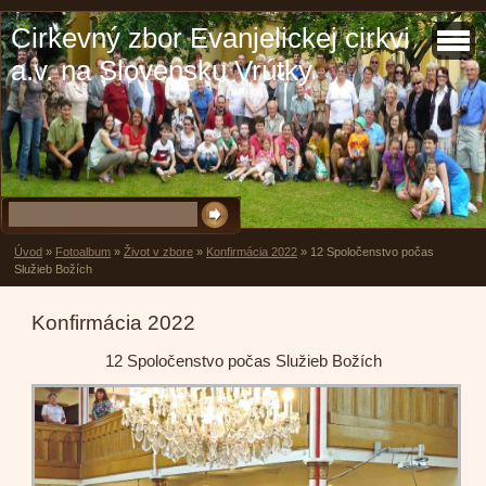
Cirkevný zbor Evanjelickej cirkvi
a.v. na Slovensku Vrútky
Úvod
»
Fotoalbum
»
Život v zbore
»
Konfirmácia 2022
»
12 Spoločenstvo počas
Služieb Božích
Konfirmácia 2022
12 Spoločenstvo počas Služieb Božích