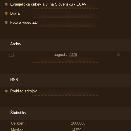
Evanjelická cirkev a.v. na Slovensku - ECAV
Biblia
Foto a video ZD
Archív
<<
august /
2026
>>
RSS
Prehľad zdrojov
Štatistiky
Celkom:
1000686
Mesiac:
14359