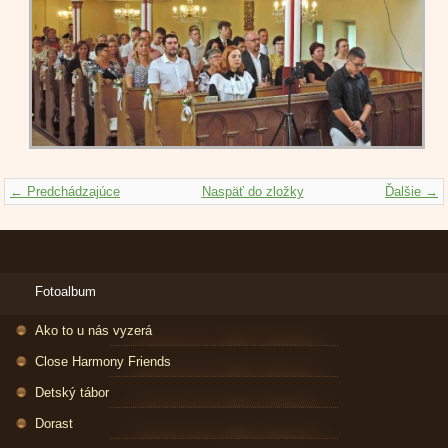
← Predchádzajúce
Naspäť do zložky
Ďalšie →
Fotoalbum
Ako to u nás vyzerá
Close Harmony Friends
Detský tábor
Dorast