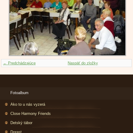
← Predchádzajúce
Naspäť do zložky
Fotoalbum
Ako to u nás vyzerá
Close Harmony Friends
Detský tábor
Dorast