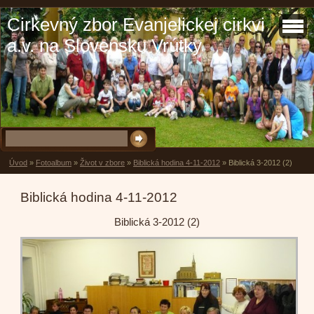
Cirkevný zbor Evanjelickej cirkvi
a.v. na Slovensku Vrútky
Úvod
»
Fotoalbum
»
Život v zbore
»
Biblická hodina 4-11-2012
»
Biblická 3-2012 (2)
Biblická hodina 4-11-2012
Biblická 3-2012 (2)