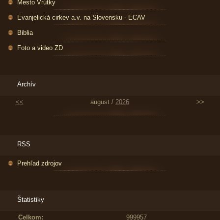
Mesto Vrútky
Evanjelická cirkev a.v. na Slovensku - ECAV
Biblia
Foto a video ZD
Archív
<<
august /
2026
>>
RSS
Prehľad zdrojov
Štatistiky
Celkom:
999957