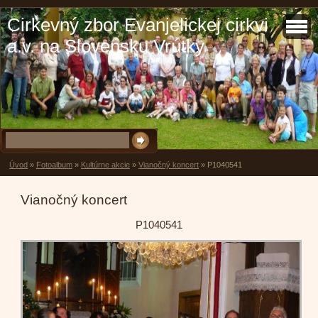
Cirkevný zbor Evanjelickej cirkvi
a.v. na Slovensku Vrútky
Úvod
»
Fotoalbum
»
Kultúrne akcie
»
Vianočný koncert
»
P1040541
Vianočný koncert
P1040541