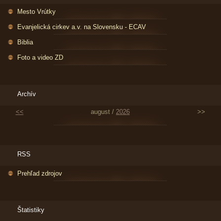
Mesto Vrútky
Evanjelická cirkev a.v. na Slovensku - ECAV
Biblia
Foto a video ZD
Archív
<<
august /
2026
>>
RSS
Prehľad zdrojov
Štatistiky